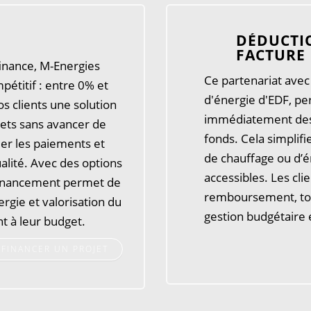
DÉDUCTIO
FACTURE
inance, M-Energies
Ce partenariat avec
pétitif : entre 0% et
d'énergie d'EDF, pe
s clients une solution
immédiatement des 
jets sans avancer de
fonds. Cela simplif
ler les paiements et
de chauffage ou d’é
lité. Avec des options
accessibles. Les cli
financement permet de
remboursement, tout 
rgie et valorisation du
gestion budgétaire 
nt à leur budget.
FINANCER UN PROJET