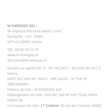
M-ENERGIES SAS
96 Impasse Pierre et Marie Curie
Dynapôle – B.P. 70085
54714 LUDRES Cedex
Tél. 03 83 26 53 33
www.m-energies.fr
direction@m-energies.fr
Société au capital de 15 792 962,00 € – 852 456 961 R.C.S.
Nancy
SIRET 852 456 961 00014 – APE 6420Z – N°TVA FR
39852456961
Editeur du site : M-ENERGIES SAS
Hébergement du site : ONLINE SAS BP 438 75366 PARIS
CEDEX 08
Conception du site :
LT Creative
29 rue des Carmes 54000