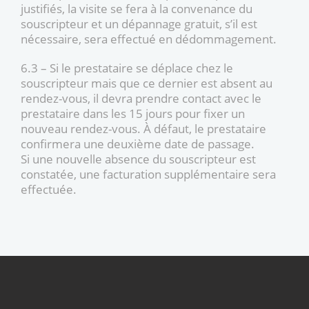
justifiés, la visite se fera à la convenance du
souscripteur et un dépannage gratuit, s’il est
nécessaire, sera effectué en dédommagement.
6.3 – Si le prestataire se déplace chez le
souscripteur mais que ce dernier est absent au
rendez-vous, il devra prendre contact avec le
prestataire dans les 15 jours pour fixer un
nouveau rendez-vous. À défaut, le prestataire
confirmera une deuxième date de passage.
Si une nouvelle absence du souscripteur est
constatée, une facturation supplémentaire sera
effectuée.