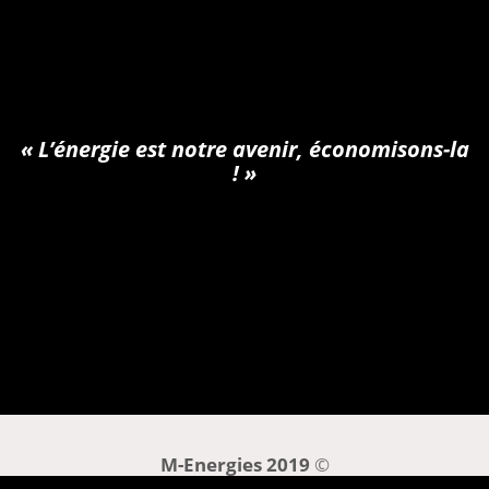
Mon agence
« L’énergie est notre avenir, économisons-la
! »
Être rappelé(e)
M-Energies 2019
©